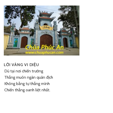
chùa
Phúc
An
LỜI VÀNG VI DIỆU
Dù tại nơi chiến trường
Thắng muôn ngàn quân địch
Không bằng tự thắng mình
Chiến thắng oanh liệt nhất.