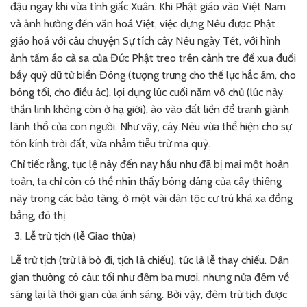
đậu ngay khi vừa tỉnh giấc Xuân. Khi Phật giáo vào Việt Nam
và ảnh hưởng đến văn hoá Việt, việc dựng Nêu được Phật
giáo hoá với câu chuyện Sự tích cây Nêu ngày Tết, với hình
ảnh tấm áo cà sa của Đức Phật treo trên cành tre để xua đuổi
bầy quỷ dữ từ biển Đông (tượng trưng cho thế lực hắc ám, cho
bóng tối, cho điều ác), lợi dụng lúc cuối năm vô chủ (lúc này
thần linh không còn ở hạ giới), ào vào đất liền để tranh giành
lãnh thổ của con người. Như vậy, cây Nêu vừa thể hiện cho sự
tôn kính trời đất, vừa nhằm tiễu trừ ma quỷ.
Chỉ tiếc rằng, tục lệ này đến nay hầu như đã bị mai một hoàn
toàn, ta chỉ còn có thể nhìn thấy bóng dáng của cây thiêng
này trong các bảo tàng, ở một vài dân tộc cư trú khá xa đồng
bằng, đô thị.
Lễ trừ tịch (lễ Giao thừa)
Lễ trừ tịch (trừ là bỏ đi, tịch là chiếu), tức là lễ thay chiếu. Dân
gian thường có câu: tối như đêm ba mươi, nhưng nửa đêm về
sáng lại là thời gian của ánh sáng. Bởi vậy, đêm trừ tịch được