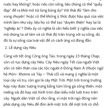
nước hay không?; hoặc nếu còn sống, liệu chúng có thể “quẫy
đạp” để ra khỏi mớ túi lùng bùng ấy? Với thái độ “làm cho
xong chuyện” hoặc có thể không ý thức được hậu quả của việc
mình làm như vậy, liệu họ có thể tạo “duyên thiện” hay lại là
“nghiệp ác”? Điều ấy có nghĩa là cần hiểu biết ý nghĩa của việc
mà chúng ta sẽ làm và có thái độ trân trọng với sự sống, dù
đó là sự sống của loài vật để có cách ứng xử đúng đắn.
Lễ dựng cây Nêu
Cùng với tết ông Công ông Táo, trong ngày 23 tháng Chạp,
còn có tục dựng cây Nêu. Cây Nêu ngày Tết của người Việt
vốn có tiền thân của các tộc người ở Đông Nam Á (thuộc ngữ
hệ Môn- Khơme và Tày – Thái cổ) và mang ý nghĩa là một
loại cây vũ trụ, còn gọi là cây Mặt Trời. Mặt trời trong trường
hợp này được tượng trưng bằng túm lông gà sống thiến, một
miếng vải đỏ hay vật hình tròn đan kiểu mắt lưới treo trên
cây. Người dân Việt cổ cho rằng, vì mặt trời ngủ đông nên
phải dựng cây Nêu để đón ánh mặt trời, để mặt trời có chỗ