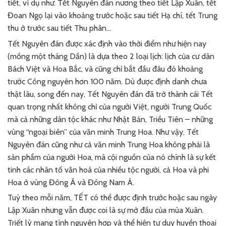
tiết, ví dụ như: Tết Nguyên đán nương theo tiết Lập Xuân, tết
Đoan Ngọ lại vào khoảng trước hoặc sau tiết Hạ chí, tết Trung
thu ở trước sau tiết Thu phân…
Tết Nguyên đán được xác định vào thời điểm như hiện nay
(mồng một tháng Dần) là dựa theo 2 loại lịch: lịch của cư dân
Bách Việt và Hoa Bắc, và cũng chỉ bắt đầu đâu đó khoảng
trước Công nguyên hơn 100 năm. Dù được định danh chưa
thật lâu, song đến nay, Tết Nguyên đán đã trở thành cái Tết
quan trọng nhất không chỉ của người Việt, người Trung Quốc
mà cả những dân tộc khác như Nhật Bản, Triều Tiên – những
vùng “ngoại biên” của văn minh Trung Hoa. Như vậy, Tết
Nguyên đán cũng như cả văn minh Trung Hoa không phải là
sản phẩm của người Hoa, mà cội nguồn của nó chính là sự kết
tinh các nhân tố văn hoá của nhiều tộc người, cả Hoa và phi
Hoa ở vùng Đông Á và Đông Nam Á.
Tuỳ theo mỗi năm, TẾT có thể được định trước hoặc sau ngày
Lập Xuân nhưng vẫn được coi là sự mở đầu của mùa Xuân.
Triết lý mang tính nguyên hợp và thể hiện tư duy huyền thoại