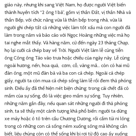
giáo này, nhưng khi sang Việt Nam, họ được người Việt biến
thành huyền tích “2 ông 1 bà”, gồm vị thần Đất, vị thần Nhà và
thần Bếp, với chức năng vừa là thần bếp trong nhà, vừa là
người ghi chép tất cả những việc làm tốt xấu mà con người đã
làm trong năm và báo cáo với Ngọc Hoàng những việc mà họ
tai nghe mắt thấy. Và hàng năm, cứ đến ngày 23 tháng Chạp,
họ lại cưỡi cá chép bay về Trời. Người Việt làm lễ cúng tiễn
ông Công ông Táo vào trưa hoặc chiều của ngày này. Lễ cúng
ngoài hương, nến, hoa quả, cơm, cỗ, vàng mã… còn có hai mũ
đàn ông, một mũ đàn bà và ba con cá chép. Ngoài cá chép
giấy, người ta còn mua cá chép sống làm lễ rồi đem thả phóng
sinh. Điều ấy đã thể hiện nét biện chứng: trong cái chết đã có
mầm của sự sống, đó là việc gieo mầm sự sống. Tuy nhiên,
những năm gần đây, nếu quan sát những người đi thả phóng
sinh, ta sẽ thấy một cảnh tượng khá phổ biến: người ta dừng
xe máy hoặc ô tô trên cầu Chương Dương, rồi cầm túi ni lông
trong có những con cá sống ném xuống sông mà không cần
biết, liệu chúng còn có thể sống khi bị rơi từ độ cao ấy xuống