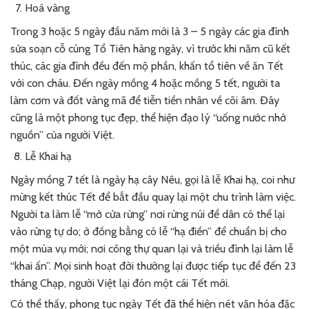
Hoá vàng
Trong 3 hoặc 5 ngày đầu năm mới là 3 – 5 ngày các gia đình
sửa soạn cỗ cúng Tổ Tiên hàng ngày, vì trước khi năm cũ kết
thúc, các gia đình đều đến mộ phần, khấn tổ tiên về ăn Tết
với con cháu. Đến ngày mồng 4 hoặc mồng 5 tết, người ta
làm cơm và đốt vàng mã để tiễn tiền nhân về cõi âm. Đây
cũng là một phong tục đẹp, thể hiện đạo lý “uống nước nhớ
nguồn” của người Việt.
Lễ Khai hạ
Ngày mồng 7 tết là ngày hạ cây Nêu, gọi là lễ Khai hạ, coi như
mừng kết thúc Tết để bắt đầu quay lại một chu trình làm việc.
Người ta làm lễ “mở cửa rừng” nơi rừng núi để dân có thể lại
vào rừng tự do; ở đồng bằng có lễ “hạ điền” để chuẩn bị cho
một mùa vụ mới; nơi công thự quan lại và triều đình lại làm lễ
“khai ấn”. Mọi sinh hoạt đời thường lại được tiếp tục để đến 23
tháng Chạp, người Việt lại đón một cái Tết mới.
Có thể thấy, phong tục ngày Tết đã thể hiện nét văn hóa đặc