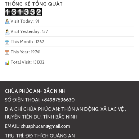
THỐNG KÊ TỔNG QUÁT
Visit Today : 91
Visit Yesterday : 137
This Month : 1262
This Year : 19741
Total Visit : 131332
CHÙA PHÚC AN- BẮC NINH
SỐ ĐIỆN THOẠI: +84987596630
ĐỊA CHỈ CHÙA PHÚC AN: THÔN AN ĐỘNG, XÃ LẠC VỆ ,
HUYỆN TIÊN DU, TỈNH BẮC NINH
EMAIL: chuaphucan@gmail.com
TRỤ TRÌ: ĐĐ THÍCH QUẢNG AN