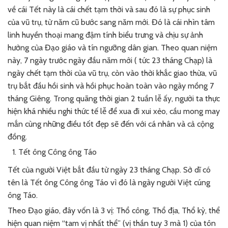
về cái Tết này là cái chết tạm thời và sau đó là sự phục sinh
của vũ trụ, từ năm cũ bước sang năm mới. Đó là cái nhìn tâm
linh huyền thoại mang đậm tính biểu trưng và chịu sự ảnh
hưởng của Đạo giáo và tín ngưỡng dân gian. Theo quan niệm
này, 7 ngày trước ngày đầu năm mới ( tức 23 tháng Chạp) là
ngày chết tạm thời của vũ trụ, còn vào thời khắc giao thừa, vũ
trụ bắt đầu hồi sinh và hồi phục hoàn toàn vào ngày mồng 7
tháng Giêng. Trong quãng thời gian 2 tuần lễ ấy, người ta thực
hiện khá nhiều nghi thức tế lễ để xua đi xui xẻo, cầu mong may
mắn cùng những điều tốt đẹp sẽ đến với cá nhân và cả cộng
đồng.
Tết ông Công ông Táo
Tết của người Việt bắt đầu từ ngày 23 tháng Chạp. Sở dĩ có
tên là Tết ông Công ông Táo vì đó là ngày người Việt cúng
ông Táo.
Theo Đạo giáo, đây vốn là 3 vị: Thổ công, Thổ địa, Thổ kỳ, thể
hiện quan niệm “tam vị nhất thể” (vị thần tuy 3 mà 1) của tôn