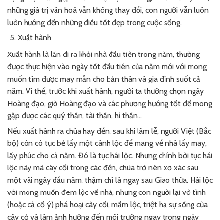
những giá trị văn hoá vẫn không thay đổi, con người vẫn luôn
luôn hướng đến những điều tốt đẹp trong cuộc sống.
Xuất hành
Xuất hành là lần đi ra khỏi nhà đầu tiên trong năm, thường
được thực hiện vào ngày tốt đầu tiên của năm mới với mong
muốn tìm được may mắn cho bản thân và gia đình suốt cả
năm. Vì thế, trước khi xuất hành, người ta thường chọn ngày
Hoàng đạo, giờ Hoàng đạo và các phương hướng tốt để mong
gặp được các quý thần, tài thần, hỉ thần…
Nếu xuất hành ra chùa hay đền, sau khi làm lễ, người Việt (Bắc
bộ) còn có tục bẻ lấy một cành lộc để mang về nhà lấy may,
lấy phúc cho cả năm. Đó là tục hái lộc. Nhưng chính bởi tục hái
lộc này mà cây cối trong các đền, chùa trở nên xơ xác sau
một vài ngày đầu năm, thậm chí là ngay sau Giao thừa. Hái lộc
với mong muốn đem lộc về nhà, nhưng con người lại vô tình
(hoặc cả cố ý) phá hoại cây cối, mầm lộc, triệt hạ sự sống của
cây cỏ và làm ảnh hưởng đến môi trường ngay trong ngày