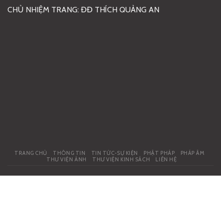
CHỦ NHIỆM TRANG: ĐĐ THÍCH QUẢNG AN
TRANG CHỦ
THÔNG TIN
TIN TỨC-SỰ KIỆN
PHẬT PHÁP
PHÁP ÂM
THƯ VIỆN ẢNH
THƯ VIỆN KINH SÁCH
LIÊN HỆ