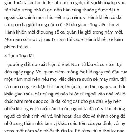
giao thừa là lúc họ đi thị sát dưới hạ giới, rất vội không kịp vào
tận bên trong nhà được, nên bàn cúng thường được đặt ở
ngoài cửa chính mỗi nhà. Hết một năm, vị Hành khiển cũ đã
cai quản hạ giới trong năm cũ sẽ bàn giao công việc cho vị
Hành khiển mới đi xuống sẽ cai quản Hạ giới trong năm mới.
Mỗi năm có một vị, sau 12 năm thì các vị Hành khiển sẽ luân
phiên trở lại.
4.Tục xông đất
Tục xông đất đã xuất hiện ở Việt Nam từ lâu và còn tồn tại
đến ngày ngay. Với quan niệm, mồng Một là ngày mở đầu của
một năm mới nên nếu mọi việc diễn ra suôn sẻ, may mắn, thì
cả năm cũng sẽ được tốt lành, thuận lợi. Vì thế, ngay sau thời
khắc giao thừa, bất cứ người nào bước từ ngoài vào nhà với lời
chúc năm mới được coi là đã xông đất cho gia chủ. Vậy nên
nhiều khi, ngay từ cuối năm trước, người ta đã cố ý tìm những
người có tính tình vui vẻ, linh hoạt, đạo đức và thành công để
nhờ sang thăm nhà, làm vị khách đầu tiên của gia đình, với hy
vọng một năm gặp nhiều thuận lợi. Rõ ràng, dù ở thời kỳ nào,