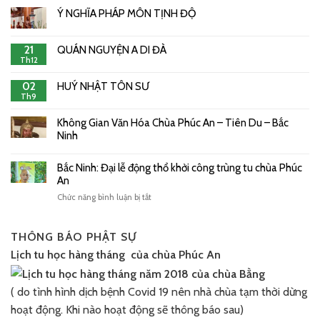
Ý NGHĨA PHÁP MÔN TỊNH ĐỘ
21
QUÁN NGUYỆN A DI ĐÀ
Th12
02
HUÝ NHẬT TÔN SƯ
Th9
Không Gian Văn Hóa Chùa Phúc An – Tiên Du – Bắc
Ninh
Bắc Ninh: Đại lễ động thổ khởi công trùng tu chùa Phúc
An
ở
Chức năng bình luận bị tắt
Bắc
Ninh:
Đại
THÔNG BÁO PHẬT SỰ
lễ
Lịch tu học hàng tháng của chùa Phúc An
động
thổ
khởi
( do tình hình dịch bệnh Covid 19 nên nhà chùa tạm thời dừng
công
trùng
hoạt động. Khi nào hoạt động sẽ thông báo sau)
tu