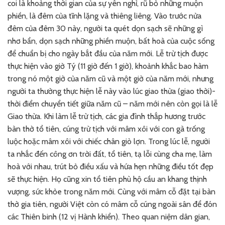
coi là khoảng thời gian của sự yên nghỉ, rũ bỏ những muộn
phiền, là đêm của tĩnh lặng và thiêng liêng. Vào trước nửa
đêm của đêm 30 này, người ta quét dọn sạch sẽ những gì
nhơ bẩn, dọn sạch những phiền muộn, bất hoà của cuộc sống
để chuẩn bị cho ngày bắt đầu của năm mới. Lễ trừ tịch được
thực hiện vào giờ Tý (11 giờ đến 1 giờ), khoảnh khắc bao hàm
trong nó một giờ của năm cũ và một giờ của năm mới, nhưng
người ta thường thực hiện lễ này vào lúc giao thừa (giao thời)-
thời điểm chuyển tiết giữa năm cũ – năm mới nên còn gọi là lễ
Giao thừa. Khi làm lễ trừ tịch, các gia đình thắp hương trước
bàn thờ tổ tiên, cúng trừ tịch với mâm xôi với con gà trống
luộc hoặc mâm xôi với chiếc chân giò lợn. Trong lúc lễ, người
ta nhắc đến công ơn trời đất, tổ tiên, tạ lỗi cùng cha mẹ, làm
hoà với nhau, trút bỏ điều xấu và hứa hẹn những điều tốt đẹp
sẽ thực hiện. Họ cũng xin tổ tiên phù hộ cầu an khang thịnh
vượng, sức khỏe trong năm mới. Cùng với mâm cỗ đặt tại bàn
thờ gia tiên, người Việt còn có mâm cỗ cúng ngoài sân để đón
các Thiên binh (12 vị Hành khiển). Theo quan niệm dân gian,