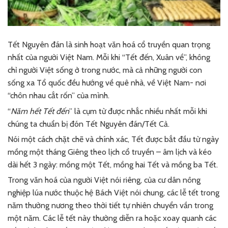
Tết Nguyên đán là sinh hoạt văn hoá cổ truyền quan trọng
nhất của người Việt Nam. Mỗi khi “Tết đến, Xuân về”, không
chỉ người Việt sống ở trong nước, mà cả những người con
sống xa Tổ quốc đều hướng về quê nhà, về Việt Nam- nơi
“chôn nhau cắt rốn” của mình.
“
Năm hết Tết đến
” là cụm từ được nhắc nhiều nhất mỗi khi
chúng ta chuẩn bị đón Tết Nguyên đán/Tết Cả.
Nói một cách chặt chẽ và chính xác, Tết được bắt đầu từ ngày
mồng một tháng Giêng theo lịch cổ truyền – âm lịch và kéo
dài hết 3 ngày: mồng một Tết, mồng hai Tết và mồng ba Tết.
Trong văn hoá của người Việt nói riêng, của cư dân nông
nghiệp lúa nước thuộc hệ Bách Việt nói chung, các lễ tết trong
năm thường nương theo thời tiết tự nhiên chuyển vần trong
một năm. Các lễ tết này thường diễn ra hoặc xoay quanh các