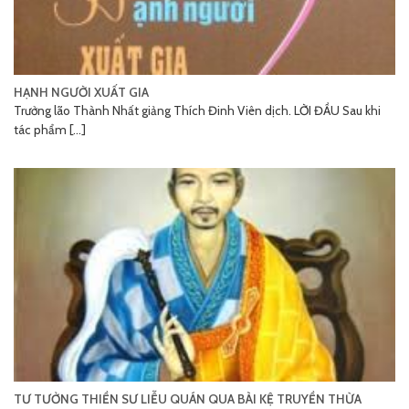
HẠNH NGƯỜI XUẤT GIA
Trưởng lão Thành Nhất giảng Thích Đinh Viên dịch. LỜI ĐẦU Sau khi
tác phẩm [...]
TƯ TƯỞNG THIỀN SƯ LIỄU QUÁN QUA BÀI KỆ TRUYỀN THỪA