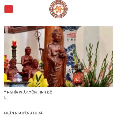
Skip
to
content
Ý NGHĨA PHÁP MÔN TỊNH ĐỘ
[...]
QUÁN NGUYỆN A DI ĐÀ