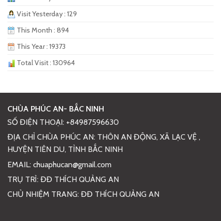
Visit Yesterday : 129
This Month : 894
This Year : 19373
Total Visit : 130964
CHÙA PHÚC AN- BẮC NINH
SỐ ĐIỆN THOẠI: +84987596630
ĐỊA CHỈ CHÙA PHÚC AN: THÔN AN ĐỘNG, XÃ LẠC VỆ ,
HUYỆN TIÊN DU, TỈNH BẮC NINH
EMAIL: chuaphucan@gmail.com
TRỤ TRÌ: ĐĐ THÍCH QUẢNG AN
CHỦ NHIỆM TRANG: ĐĐ THÍCH QUẢNG AN