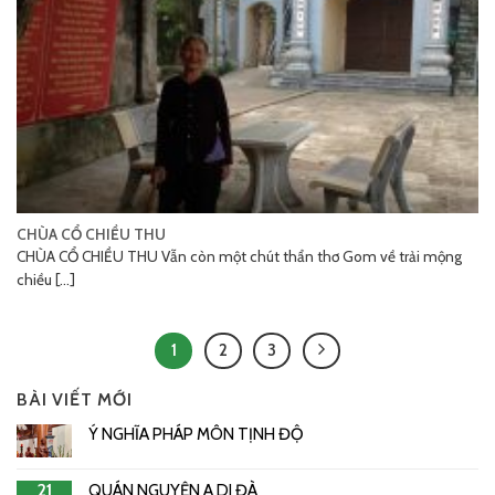
CHÙA CỔ CHIỀU THU
CHÙA CỔ CHIỀU THU Vẫn còn một chút thẩn thơ Gom về trải mộng
chiều [...]
1
2
3
BÀI VIẾT MỚI
Ý NGHĨA PHÁP MÔN TỊNH ĐỘ
21
QUÁN NGUYỆN A DI ĐÀ