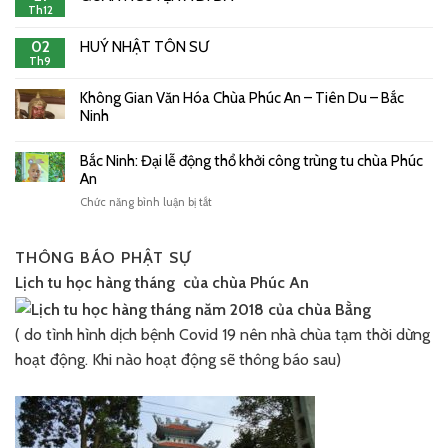
Th12
02
HUÝ NHẬT TÔN SƯ
Th9
Không Gian Văn Hóa Chùa Phúc An – Tiên Du – Bắc
Ninh
Bắc Ninh: Đại lễ động thổ khởi công trùng tu chùa Phúc
An
ở
Chức năng bình luận bị tắt
Bắc
Ninh:
Đại
THÔNG BÁO PHẬT SỰ
lễ
Lịch tu học hàng tháng của chùa Phúc An
động
thổ
khởi
( do tình hình dịch bệnh Covid 19 nên nhà chùa tạm thời dừng
công
trùng
hoạt động. Khi nào hoạt động sẽ thông báo sau)
tu
chùa
Phúc
An