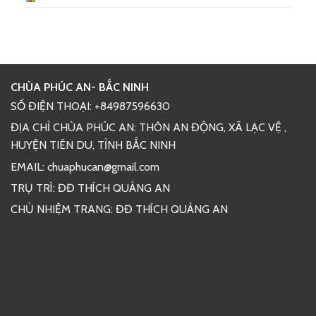
CHÙA PHÚC AN- BẮC NINH
SỐ ĐIỆN THOẠI: +84987596630
ĐỊA CHỈ CHÙA PHÚC AN: THÔN AN ĐỘNG, XÃ LẠC VỆ ,
HUYỆN TIÊN DU, TỈNH BẮC NINH
EMAIL: chuaphucan@gmail.com
TRỤ TRÌ: ĐĐ THÍCH QUẢNG AN
CHỦ NHIỆM TRANG: ĐĐ THÍCH QUẢNG AN