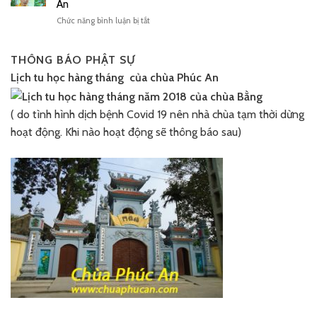
An
ở
Chức năng bình luận bị tắt
Bắc
Ninh:
Đại
THÔNG BÁO PHẬT SỰ
lễ
Lịch tu học hàng tháng của chùa Phúc An
động
thổ
khởi
( do tình hình dịch bệnh Covid 19 nên nhà chùa tạm thời dừng
công
trùng
hoạt động. Khi nào hoạt động sẽ thông báo sau)
tu
chùa
Phúc
An